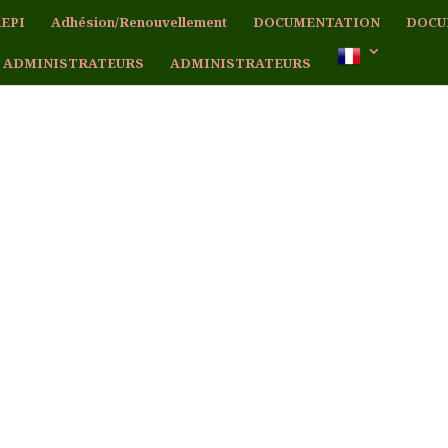
EPI
Adhésion/Renouvellement
DOCUMENTATION
DOCU
 ADMINISTRATEURS
ADMINISTRATEURS
ot de passe