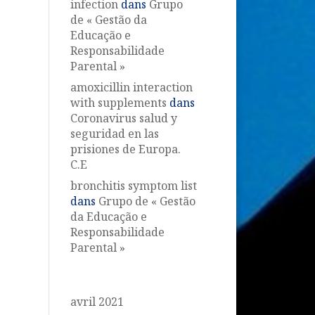
infection
dans
Grupo
de « Gestão da
Educação e
Responsabilidade
Parental »
amoxicillin interaction
with supplements
dans
Coronavirus salud y
seguridad en las
prisiones de Europa.
C.E
bronchitis symptom list
dans
Grupo de « Gestão
da Educação e
Responsabilidade
Parental »
Archives
avril 2021