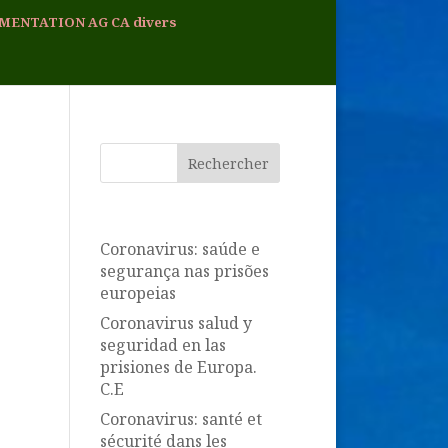
MENTATION AG CA divers
Articles récents
Coronavirus: saúde e
segurança nas prisões
europeias
Coronavirus salud y
seguridad en las
prisiones de Europa.
C.E
Coronavirus: santé et
sécurité dans les