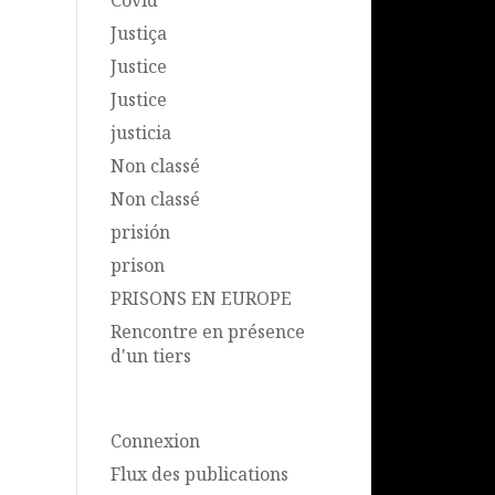
Covid
Justiça
Justice
Justice
justicia
Non classé
Non classé
prisión
prison
PRISONS EN EUROPE
Rencontre en présence
d'un tiers
Méta
Connexion
Flux des publications