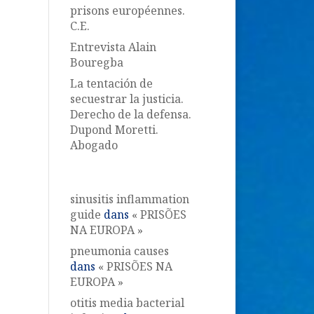
prisons européennes.
C.E.
Entrevista Alain
Bouregba
La tentación de
secuestrar la justicia.
Derecho de la defensa.
Dupond Moretti.
Abogado
Commentaires récents
sinusitis inflammation
guide
dans
« PRISÕES
NA EUROPA »
pneumonia causes
dans
« PRISÕES NA
EUROPA »
otitis media bacterial