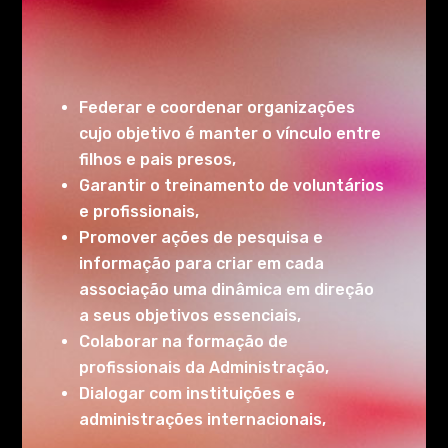
Federar e coordenar organizações
cujo objetivo é manter o vínculo entre
filhos e pais presos,
Garantir o treinamento de voluntários
e profissionais,
Promover ações de pesquisa e
informação para criar em cada
associação uma dinâmica em direção
a seus objetivos essenciais,
Colaborar na formação de
profissionais da Administração,
Dialogar com instituições e
administrações internacionais,