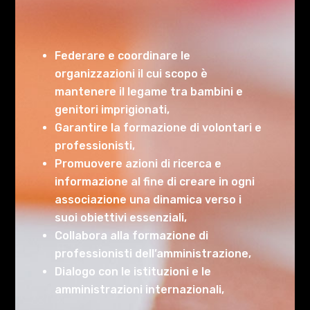
Federare e coordinare le
organizzazioni il cui scopo è
mantenere il legame tra bambini e
genitori imprigionati,
Garantire la formazione di volontari e
professionisti,
Promuovere azioni di ricerca e
informazione al fine di creare in ogni
associazione una dinamica verso i
suoi obiettivi essenziali,
Collabora alla formazione di
professionisti dell’amministrazione,
Dialogo con le istituzioni e le
amministrazioni internazionali,