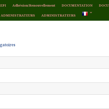
EPI
Adhésion/Renouvellement
DOCUMENTATION
DOCU
 ADMINISTRATEURS
ADMINISTRATEURS
igatoires