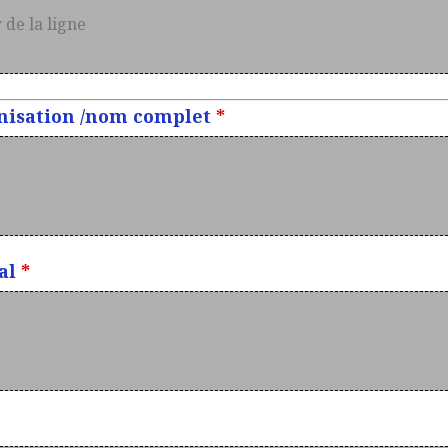
anisation /nom complet
*
gal
*