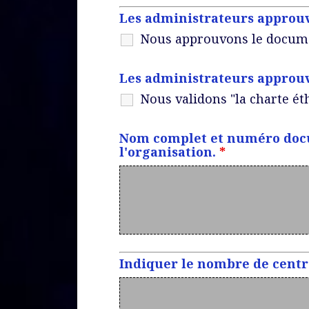
Les administrateurs approuv
Nous approuvons le documen
Les administrateurs approuv
Nous validons "la charte éth
Nom complet et numéro docu
l'organisation.
*
Indiquer le nombre de centre