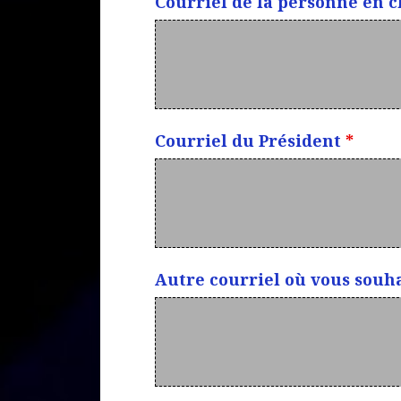
Courriel de la personne en 
Courriel du Président
*
Autre courriel où vous souha