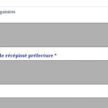
igatoires
de récépissé préfecture
*