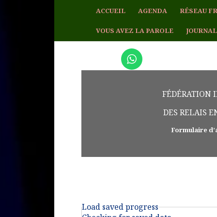
ACCUEIL
AGENDA
RÉSEAU FR
VOUS AVEZ LA PAROLE
JOURNAL
FÉDÉRATION 
DES RELAIS 
Formulaire d’
Adhésion
Load saved progress