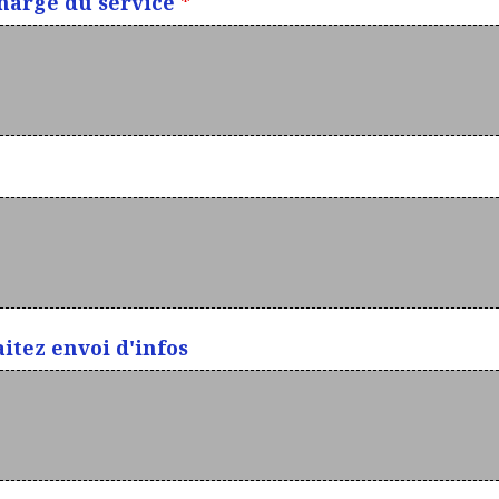
charge du service
*
itez envoi d'infos