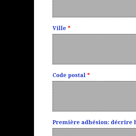
Ville
*
Code postal
*
Première adhésion: décrire 