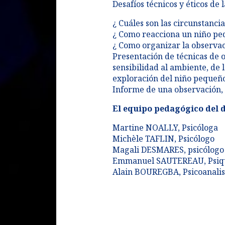
Desafíos técnicos y éticos de 
¿ Cuáles son las circunstancia
¿ Como reacciona un niño peq
¿ Como organizar la observaci
Presentación de técnicas de 
sensibilidad al ambiente, de 
exploración del niño pequeño 
Informe de una observación, l
El equipo pedagógico del
Martine NOALLY, Psicóloga
Michèle TAFLIN, Psicólogo
Magali DESMARES, psicólogo
Emmanuel SAUTEREAU, Psiq
Alain BOUREGBA, Psicoanalis