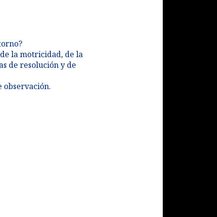
orno?​
e la motricidad, de la
as de resolución y de
 observación.​