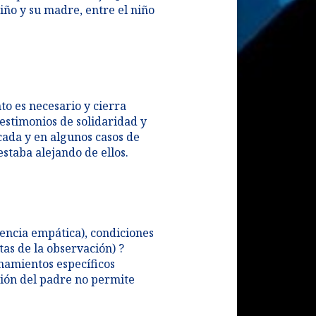
iño y su madre, entre el niño
to es necesario y cierra
testimonios de solidaridad y
cada y en algunos casos de
estaba alejando de ellos.
encia empática), condiciones
tas de la observación) ?
onamientos específicos
ción del padre no permite