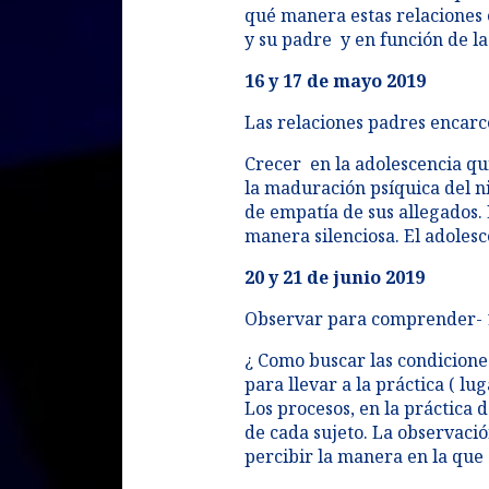
qué manera estas relaciones 
y su padre y en función de la
16 y 17 de mayo 2019​
Las relaciones padres encarce
Crecer en la adolescencia qui
la maduración psíquica del niñ
de empatía de sus allegados. 
manera silenciosa. El adolesc
20 y 21 de junio 2019
Observar para comprender- 
¿ Como buscar las condicione
para llevar a la práctica ( lu
Los procesos, en la práctica 
de cada sujeto. La observaci
percibir la manera en la que 