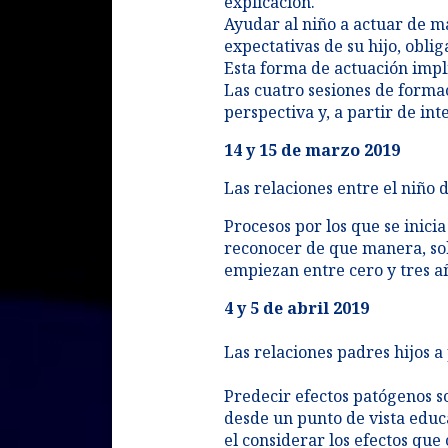
explicación.
Ayudar al niño a actuar de ma
expectativas de su hijo, obli
Esta forma de actuación implic
Las cuatro sesiones de formac
perspectiva y, a partir de in
14 y 15 de marzo 2019
Las relaciones entre el niño
Procesos por los que se inicia
reconocer de que manera, sob
empiezan entre cero y tres a
4 y 5 de abril 2019​
Las relaciones padres hijos a
Predecir efectos patógenos s
desde un punto de vista educ
el considerar los efectos que